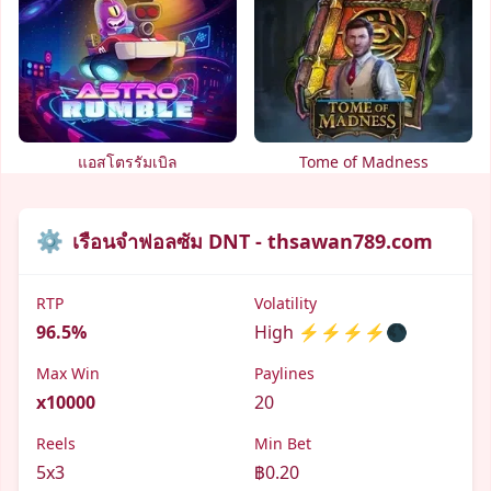
แอสโตรรัมเบิล
Tome of Madness
⚙️
เรือนจำฟอลซัม DNT - thsawan789.com
RTP
Volatility
96.5%
High ⚡⚡⚡⚡🌑
Max Win
Paylines
x10000
20
Reels
Min Bet
5x3
฿0.20