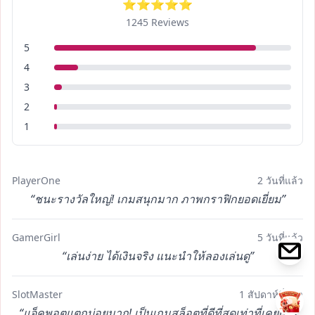
⭐⭐⭐⭐⭐
1245 Reviews
5
4
3
2
1
PlayerOne
2 วันที่แล้ว
“ชนะรางวัลใหญ่! เกมสนุกมาก ภาพกราฟิกยอดเยี่ยม”
GamerGirl
5 วันที่แล้ว
“เล่นง่าย ได้เงินจริง แนะนำให้ลองเล่นดู”
SlotMaster
1 สัปดาห์ที่แล้ว
“แจ็คพอตแตกบ่อยมาก! เป็นเกมสล็อตที่ดีที่สุดเท่าที่เคยเล่น