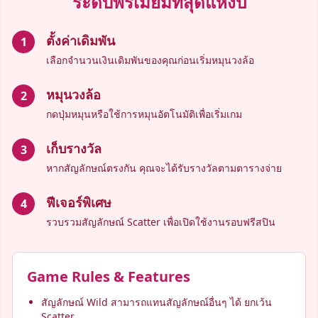
ระดับพรีเมียมที่สุดแห่งปี
ตั้งค่าเดิมพัน
1
เลือกจำนวนเงินเดิมพันของคุณก่อนเริ่มหมุนวงล้อ
หมุนวงล้อ
2
กดปุ่มหมุนหรือใช้การหมุนอัตโนมัติเพื่อเริ่มเกม
เก็บรางวัล
3
หากสัญลักษณ์ตรงกัน คุณจะได้รับรางวัลตามตารางจ่าย
ฟีเจอร์พิเศษ
4
รวบรวมสัญลักษณ์ Scatter เพื่อเปิดใช้งานรอบฟรีสปิน
Game Rules & Features
สัญลักษณ์ Wild สามารถแทนสัญลักษณ์อื่นๆ ได้ ยกเว้น
Scatter