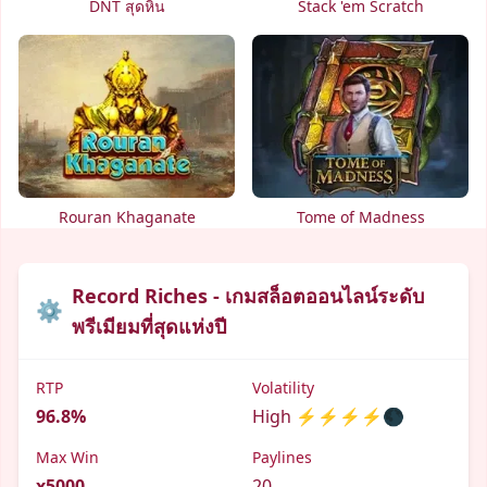
DNT สุดหิน
Stack 'em Scratch
Rouran Khaganate
Tome of Madness
Record Riches - เกมสล็อตออนไลน์ระดับ
⚙️
พรีเมียมที่สุดแห่งปี
RTP
Volatility
96.8%
High ⚡⚡⚡⚡🌑
Max Win
Paylines
x5000
20