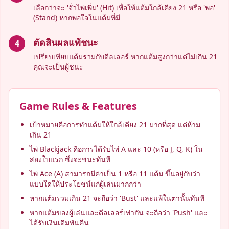
เลือกว่าจะ 'จั่วไพ่เพิ่ม' (Hit) เพื่อให้แต้มใกล้เคียง 21 หรือ 'พอ'
(Stand) หากพอใจในแต้มที่มี
ตัดสินผลแพ้ชนะ
4
เปรียบเทียบแต้มรวมกับดีลเลอร์ หากแต้มสูงกว่าแต่ไม่เกิน 21
คุณจะเป็นผู้ชนะ
Game Rules & Features
เป้าหมายคือการทำแต้มให้ใกล้เคียง 21 มากที่สุด แต่ห้าม
เกิน 21
ไพ่ Blackjack คือการได้รับไพ่ A และ 10 (หรือ J, Q, K) ใน
สองใบแรก ซึ่งจะชนะทันที
ไพ่ Ace (A) สามารถมีค่าเป็น 1 หรือ 11 แต้ม ขึ้นอยู่กับว่า
แบบใดให้ประโยชน์แก่ผู้เล่นมากกว่า
หากแต้มรวมเกิน 21 จะถือว่า 'Bust' และแพ้ในตานั้นทันที
หากแต้มของผู้เล่นและดีลเลอร์เท่ากัน จะถือว่า 'Push' และ
ได้รับเงินเดิมพันคืน