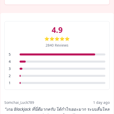
4.9
⭐⭐⭐⭐⭐
2840 Reviews
5
4
3
2
1
Somchai_Luck789
1 day ago
“เกม Blackjack ที่นี่ดีมากครับ ได้กำไรเยอะมาก ระบบลื่นไหล