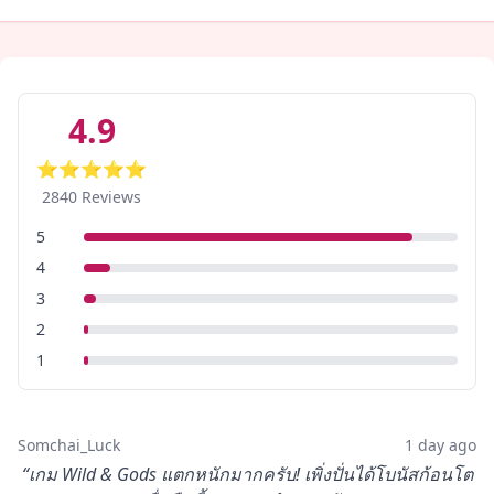
4.9
⭐⭐⭐⭐⭐
2840 Reviews
5
4
3
2
1
Somchai_Luck
1 day ago
“เกม Wild & Gods แตกหนักมากครับ! เพิ่งปั่นได้โบนัสก้อนโต