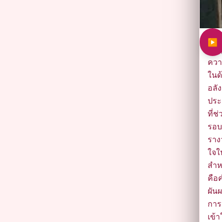
สัม
ออนไ
แพล
▶
นำค
ควา
ในด
อลั
ประ
ที่ช
รอบโ
ราง
ใจใ
สำห
คือ
ผัน
การ
เข้