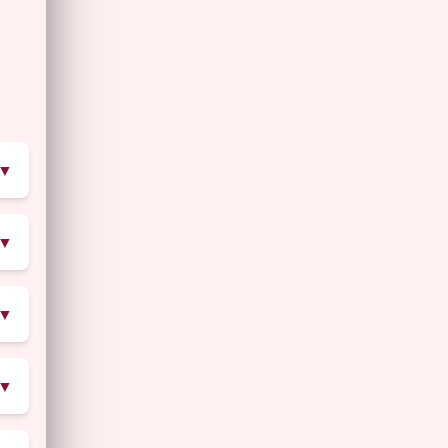
▼
▼
▼
▼