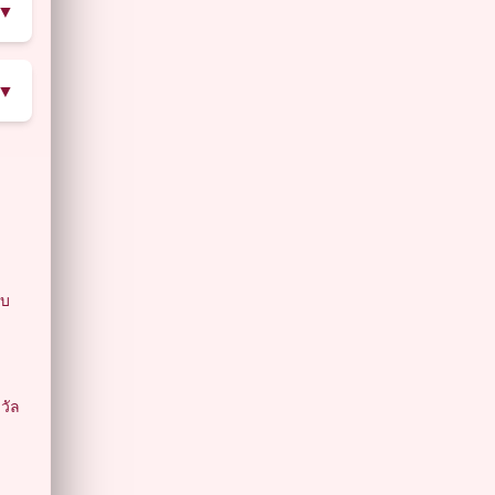
▼
▼
ับ
งวัล