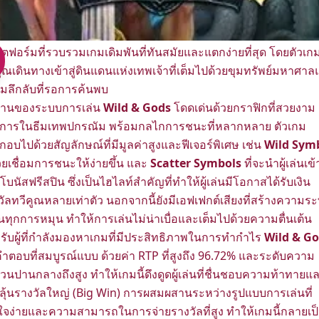
ผัสประสบการณ์ความตื่นเต้นระดับตำนานกับ
Wild & Gods
เกมสล
ลน์ระดับพรีเมียมที่เปิดให้บริการแล้ววันนี้บน
thsawan789
ซึ่งเป
ตฟอร์มที่รวบรวมเกมเดิมพันที่ทันสมัยและแตกง่ายที่สุด โดยตัวเก
ุณเดินทางเข้าสู่ดินแดนแห่งเทพเจ้าที่เต็มไปด้วยขุมทรัพย์มหาศา
มลึกลับที่รอการค้นพบ
้านของระบบการเล่น
Wild & Gods
โดดเด่นด้วยกราฟิกที่สวยงาม
งการในธีมเทพปกรณัม พร้อมกลไกการชนะที่หลากหลาย ตัวเกม
กอบไปด้วยสัญลักษณ์ที่มีมูลค่าสูงและฟีเจอร์พิเศษ เช่น
Wild Sym
่วยเชื่อมการชนะให้ง่ายขึ้น และ
Scatter Symbols
ที่จะนำผู้เล่นเข้า
บนัสฟรีสปิน ซึ่งเป็นไฮไลท์สำคัญที่ทำให้ผู้เล่นมีโอกาสได้รับเงิน
วัลทวีคูณหลายเท่าตัว นอกจากนี้ยังมีเอฟเฟกต์เสียงที่สร้างความระ
นทุกการหมุน ทำให้การเล่นไม่น่าเบื่อและเต็มไปด้วยความตื่นเต้น
รับผู้ที่กำลังมองหาเกมที่มีประสิทธิภาพในการทำกำไร
Wild & G
คำตอบที่สมบูรณ์แบบ ด้วยค่า RTP ที่สูงถึง 96.72% และระดับความ
ผวนปานกลางถึงสูง ทำให้เกมนี้ดึงดูดผู้เล่นที่ชื่นชอบความท้าทายแ
ลุ้นรางวัลใหญ่ (Big Win) การผสมผสานระหว่างรูปแบบการเล่นที่
าใจง่ายและความสามารถในการจ่ายรางวัลที่สูง ทำให้เกมนี้กลายเป