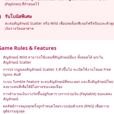
(Paylines) ที่กำหนดไว้
รับโบนัสพิเศษ
สะสมสัญลักษณ์ Scatter หรือ Wild เพื่อปลดล็อกฟีเจอร์ฟรีสปินและตัวค
เงินรางวัลมหาศาล
Game Rules & Features
สัญลักษณ์ Wild สามารถใช้แทนที่สัญลักษณ์อื่นๆ ทั้งหมดได้ ยกเว้น
สัญลักษณ์ Scatter
การปรากฏของสัญลักษณ์ Scatter 3 ตัวขึ้นไป จะเปิดใช้งานโหมด Free
Spins ทันที
ระบบ Tumble Feature จะลบสัญลักษณ์ที่ชนะออก และดึงสัญลักษณ์ใหม่
ลงมาแทนที่เพื่อให้มีโอกาสชนะต่อเนื่อง
การคำนวณเงินรางวัลขึ้นอยู่กับตารางการจ่ายเงิน (Paytable) ของแต่ละ
สัญลักษณ์
ผลลัพธ์การหมุนทุกครั้งถูกกำหนดโดยระบบสุ่มตัวเลข (RNG) เพื่อความ
ยุติธรรมสูงสุด