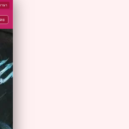
ภาษา
เลย