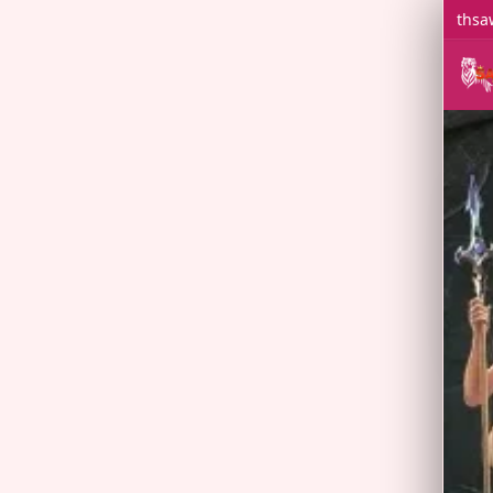
thsa
Wi
PG S