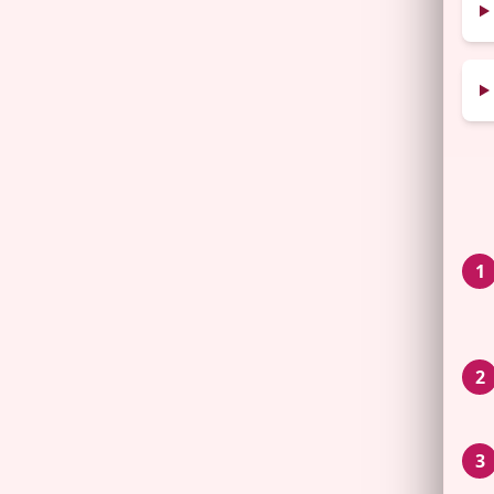
1
2
3