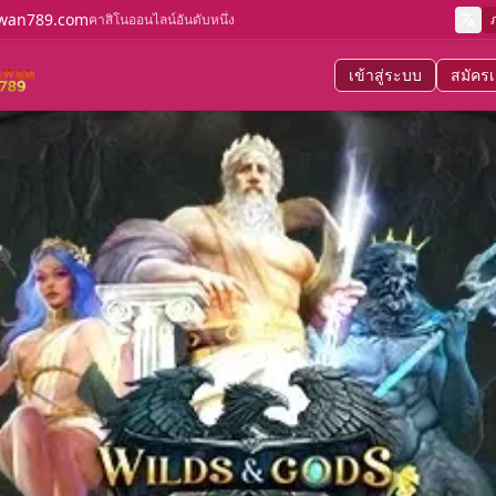
wan789.com
คาสิโนออนไลน์อันดับหนึ่ง
เข้าสู่ระบบ
สมัคร
ld & Gods
oft
RTP 96.72%