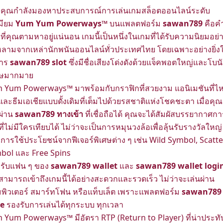
คุณกำลังมองหาประสบการณ์การเล่นเกมสล็อตออนไลน์ระดับ
เมียม
Yum Yum Powerways™
บนแพลตฟอร์ม
sawan789
คือค
ที่คุณตามหาอยู่แน่นอน เกมนี้เป็นหนึ่งในเกมที่ได้รับความนิยมอย่
หลามจากเหล่านักพนันออนไลน์ทั่วประเทศไทย โดยเฉพาะอย่างยิ่ง
การ
sawan789 slot
ซึ่งมีชื่อเสียงโด่งดังด้วยแจ็คพอตใหญ่และโบน
ศษมากมาย
 Yum Powerways™ มาพร้อมกับกราฟิกที่สวยงาม แอนิเมชันที่ไ
 และธีมเอเชียแบบดั้งเดิมที่เต็มไปด้วยรสชาติแห่งโชคชะตา เมื่อคุณ
นผ่าน
sawan789 ทางเข้า
ที่เชื่อถือได้ คุณจะได้สัมผัสบรรยากาศกา
ที่ไม่มีใครเทียบได้ ไม่ว่าจะเป็นการหมุนวงล้อเพื่อลุ้นรับรางวัลใหญ่
อการใช้ประโยชน์จากฟีเจอร์พิเศษต่าง ๆ เช่น Wild Symbol, Scatte
bol และ Free Spins
รับแฟน ๆ ของ
sawan789 wallet
และ
sawan789 wallet logi
สามารถเข้าถึงเกมนี้ได้อย่างสะดวกและรวดเร็ว ไม่ว่าจะเล่นผ่าน
พิวเตอร์ สมาร์ทโฟน หรือแท็บเล็ต เพราะแพลตฟอร์ม
sawan789
ne
รองรับการเล่นได้ทุกระบบ ทุกเวลา
 Yum Powerways™ มีอัตรา RTP (Return to Player) ที่น่าประทั