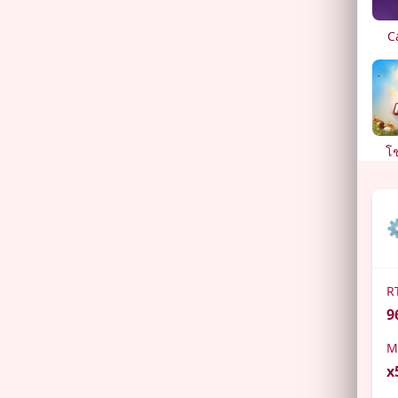
C
โช
⚙
R
9
M
x