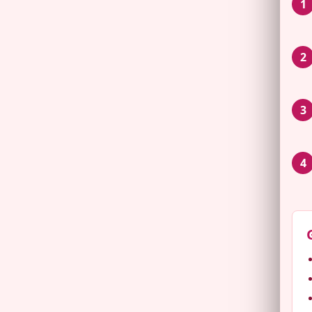
1
2
3
4