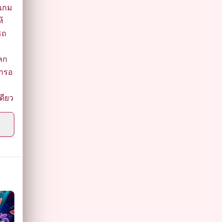
าเกม
ห้
รถ
ลก
่ารอ
ดียว