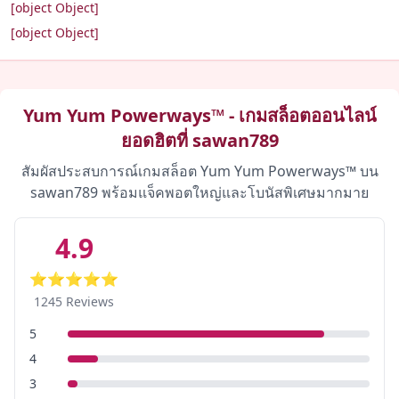
[object Object]
[object Object]
Yum Yum Powerways™ - เกมสล็อตออนไลน์
ยอดฮิตที่ sawan789
สัมผัสประสบการณ์เกมสล็อต Yum Yum Powerways™ บน
sawan789 พร้อมแจ็คพอตใหญ่และโบนัสพิเศษมากมาย
4.9
⭐⭐⭐⭐⭐
1245 Reviews
5
4
3