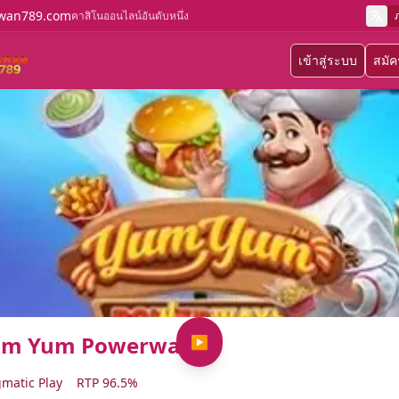
wan789.com
คาสิโนออนไลน์อันดับหนึ่ง
เข้าสู่ระบบ
สมัค
um Yum Powerways™
▶
matic Play
RTP 96.5%