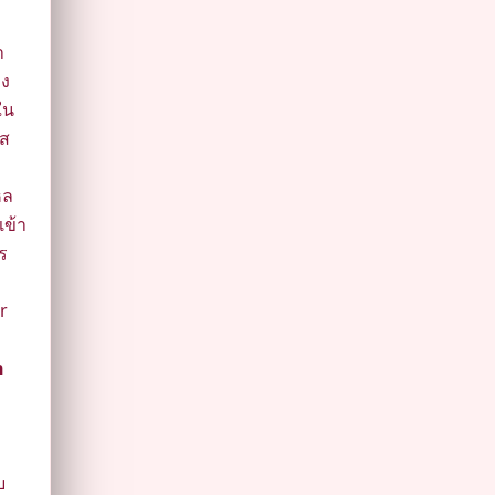
ำ
าง
ใน
ัส
หล
เข้า
ร
r
n
บ