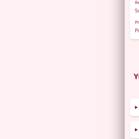
R
5
P
P
Y