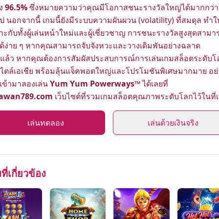
ึง
96.5%
ซึ่งหมายความว่าคุณมีโอกาสชนะรางวัลใหญ่ได้มากกว่
ไป นอกจากนี้ เกมนี้ยังมีระบบความผันผวน (volatility) ที่สมดุล ทำใ
าะกับทั้งผู้เล่นหน้าใหม่และผู้เชี่ยวชาญ การชนะรางวัลสูงสุดสามา
ด้ง่าย ๆ หากคุณสามารถจับจังหวะและวางเดิมพันอย่างฉลาด
ปแล้ว หากคุณต้องการสัมผัสประสบการณ์การเล่นเกมสล็อตระดับโ
ไตล์เอเชีย พร้อมลุ้นแจ็คพอตใหญ่และโปรโมชันพิเศษมากมาย อย
! เข้ามาลองเล่น
Yum Yum Powerways™
ได้เลยที่
sawan789.com
เว็บไซต์ที่รวมเกมสล็อตคุณภาพระดับโลกไว้ในที่เ
เล่นทดลอง
เล่นด้วยเงินจริง
ที่เกี่ยวข้อง