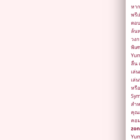
หาก
พรี
ตอบ
ล้น
วง
พิเ
Yum
ลื่น
เล่
เล่น
หรื
Sym
สำห
คุณ
คอม
zo
Yum