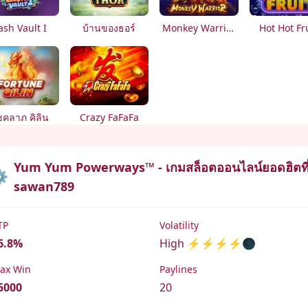
ash Vault I
บ้านของธอร์
Monkey Warrior
Hot Hot Fr
คลาภ คิลิน
Crazy FaFaFa
Yum Yum Powerways™ - เกมสล็อตออนไลน์ยอดฮิตที
️
sawan789
TP
Volatility
6.8%
High ⚡⚡⚡⚡🌑
ax Win
Paylines
5000
20