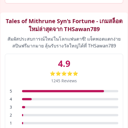
Tales of Mithrune Syn's Fortune - เกมสล็อต
ใหม่ล่าสุดจาก THSawan789
สัมผัสประสบการณ์ใหม่ในโลกแฟนตาซี! แจ็คพอตแตกง่าย
สปินฟรีมากมาย ลุ้นรับรางวัลใหญ่ได้ที่ THSawan789
4.9
⭐⭐⭐⭐⭐
1245 Reviews
5
4
3
2
1