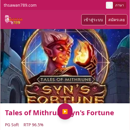
thsawan789.com
ภาษา
เข้าสู่ระบบ
สมัครเลย
Tales of Mithrune Syn's Fortune
▶
PG Soft
RTP 96.5%