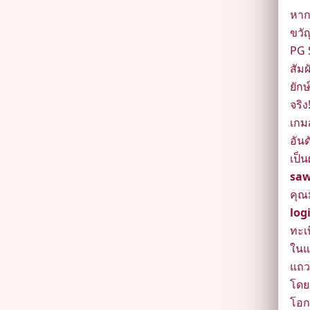
หาก
ขวั
PG 
สัม
ยัก
จริง
เกม
อันด
เป็น
saw
คุณ
log
ทะเ
ในแ
แถว 
โดย
โอก