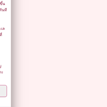
ขึ้น
ันที
ะเล
ี่
ญ
าะ