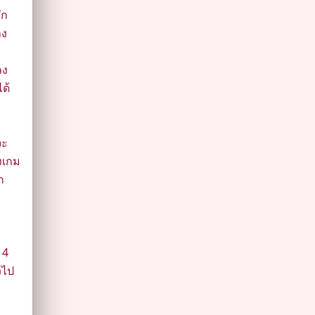
ึก
าง
ลง
ด้
จะ
งเกม
ก
 4
วไป