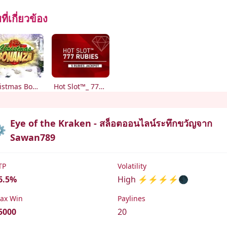
ที่เกี่ยวข้อง
Christmas Bonanza DNT
Hot Slot™_ 777 Rubies Extremely Light
Eye of the Kraken - สล็อตออนไลน์ระทึกขวัญจาก
️
Sawan789
TP
Volatility
6.5%
High ⚡⚡⚡⚡🌑
ax Win
Paylines
5000
20