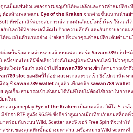
คุณเป็นแฟนตัวยงของการผจญภัยใต้ทะเลลึกและการล่าสมบัติระท
ญ ต้องห้ามพลาดเกม
Eye of the Kraken
จากค่ายชั้นแนวหน้าอย่
Soft ที่พร้อมเสิร์ฟประสบการณ์ความมันส์แบบไม่ซ้ำใคร ให้คุณได้
ผัสกับโลกใต้ท้องทะเลที่เต็มไปด้วยความลึกลับและอันตรายจากแม
ษ์ใต้ทะเลในตำนานอย่าง Kraken ที่จะพาคุณล่าสมบัติระดับตำนานไ
!
สล็อตนี้พร้อมวางจำหน่ายแล้วบนแพลตฟอร์ม
Sawan789
เว็บไซต์
ับหนึ่งของไทยที่มีชื่อเสียงโด่งดังในหมู่นักพนันออนไลน์ ไม่ว่าคุณ
ผู้เล่นใหม่หรือเก๋า แค่เข้าไปที่
sawan789 ทางเข้า
ก็สามารถเข้าถึ
an789 slot
ยอดฮิตนี้ได้อย่างสะดวกและรวดเร็ว ยิ่งไปกว่านั้น หา
มีบัญชี
sawan789 wallet
อยู่แล้ว เพียงคลิก
sawan789 wallet
in
คุณก็จะสามารถเข้าเล่นเกมได้ทันทีโดยไม่ต้องใช้เวลาในการลง
บียนใหม่
ง่ของ gameplay
Eye of the Kraken
เป็นเกมสล็อตวิดีโอ 5 วงล้อ
มีอัตรา RTP สูงถึง 96.5% ซึ่งถือว่าสูงมากเมื่อเทียบกับเกมสล็อตทั่
มาพร้อมกับระบบ Wild, Scatter และฟีเจอร์ Free Spin ที่จะทำให้
าสชนะของคุณเพิ่มขึ้นอย่างมหาศาล เครื่องหมาย Wild จะแทนที่