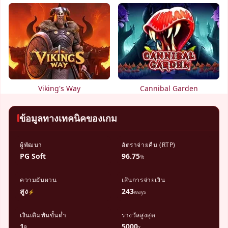
Viking's Way
Cannibal Garden
ข้อมูลทางเทคนิคของเกม
ผู้พัฒนา
อัตราจ่ายคืน (RTP)
PG Soft
96.75
%
ความผันผวน
เส้นการจ่ายเงิน
สูง
243
⚡
ways
เงินเดิมพันขั้นต่ำ
รางวัลสูงสุด
1
5000
฿
x