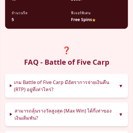
จำนวนรีล
ฟีเจอร์พิเศษ
5
Free Spins
⭐
❓
FAQ - Battle of Five Carp
เกม Battle of Five Carp มีอัตราการจ่ายเงินคืน
▼
(RTP) อยู่ที่เท่าไหร่?
สามารถลุ้นรางวัลสูงสุด (Max Win) ได้กี่เท่าของ
▼
เงินเดิมพัน?