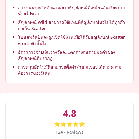
การชนะรางวัลคำนวณจากสัญลักษณ์ที่เหมือนกันเรียงจาก
ซ้ายไปขวา
สัญลักษณ์ Wild สามารถใช้แทนที่สัญลักษณ์ทั่วไปได้ทุกตัว
ยกเว้น Scatter
โบนัสฟรีสปินจะถูกเปิดใช้งานเมื่อได้รับสัญลักษณ์ Scatter
ครบ 3 ตัวขึ้นไป
อัตราการจ่ายเงินรางวัลจะแตกต่างกันตามมูลค่าของ
สัญลักษณ์ที่ปรากฏ
การหมุนอัตโนมัติสามารถตั้งค่าจำนวนรอบได้ตามความ
ต้องการของผู้เล่น
4.8
⭐⭐⭐⭐⭐
1247 Reviews