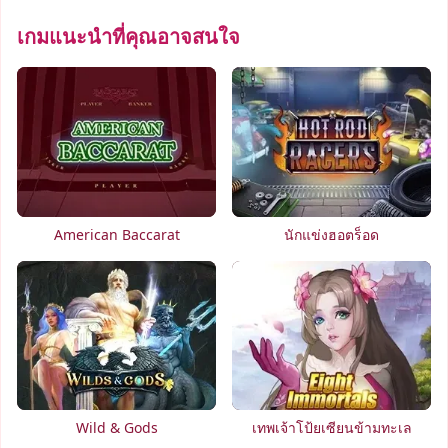
เกมแนะนำที่คุณอาจสนใจ
American Baccarat
นักแข่งฮอตร็อด
Wild & Gods
เทพเจ้าโป้ยเซียนข้ามทะเล